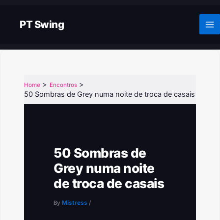
Skip
to
PT Swing
content
Home
Encontros
50 Sombras de Grey numa noite de troca de casais
50 Sombras de
Grey numa noite
de troca de casais
By
Mistress
/