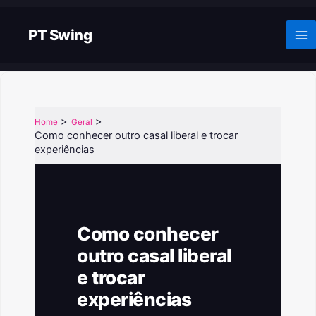
Skip
to
PT Swing
content
Home
Geral
Como conhecer outro casal liberal e trocar
experiências
Como conhecer
outro casal liberal
e trocar
experiências